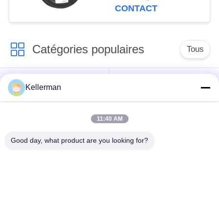
CONTACT
Catégories populaires
Tous
Choc de suspension
ressorts de
Kellerman
d'air
suspension d'air
11:40 AM
pièces de suspension
BMW aèrent des
d'air de Mercedes-
pièces de suspension
Good day, what product are you looking for?
benz
Pièces de
Absorbeur de choc de
suspension d'air
suspension aérienne
d'Audi