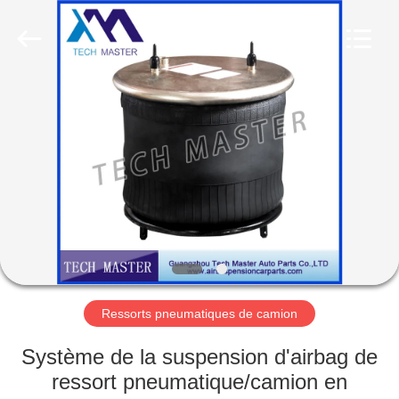
Guangzhou
Tech
master
auto
parts
co.ltd.
All
Rights
MAISON
Reserved.
DES
PRODUITS
VIDÉOS
À
PROPOS
Ressorts pneumatiques de camion
DE
Système de la suspension d'airbag de
NOUS
ressort pneumatique/camion en