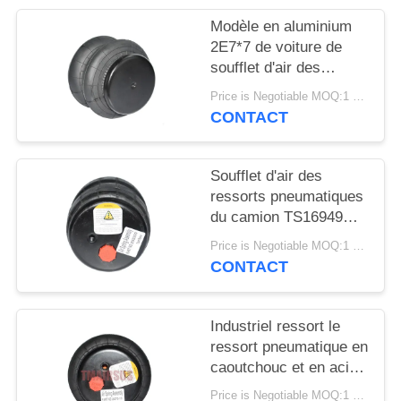
DEMANDER
Modèle en aluminium
UN DEVIS
2E7*7 de voiture de
soufflet d'air des
ressorts pneumatiques
PLAN
Price is Negotiable MOQ:1 PC
de camion 2S120-17
CONTACT
DU
SITE
Soufflet d'air des
ressorts pneumatiques
INTIMITÉ
du camion TS16949
POLITIQUE
2S2300 2E2300
Price is Negotiable MOQ:1 PC
CONTACT
Industriel ressort le
ressort pneumatique en
caoutchouc et en acier
de 2E6*6 2S70-13
Price is Negotiable MOQ:1 PC