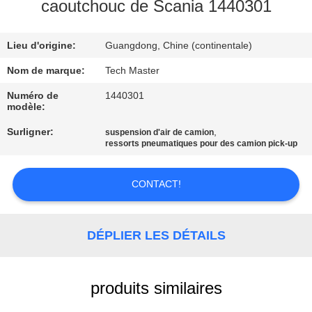
caoutchouc de Scania 1440301
VISITE
Lieu d'origine:
Guangdong, Chine (continentale)
DE
L'USINE
Nom de marque:
Tech Master
Numéro de
1440301
modèle:
CONTRÔLE
Surligner:
,
suspension d'air de camion
DE
ressorts pneumatiques pour des camion pick-up
QUALITÉ
CONTACT!
NOUS
CONTACTER
DÉPLIER LES DÉTAILS
NOUVELLES
produits similaires