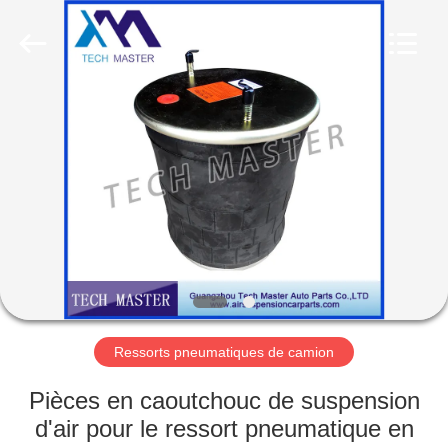
Guangzhou
Tech
master
auto
parts
co.ltd.
All
Rights
MAISON
Reserved.
DES
PRODUITS
VIDÉOS
À
PROPOS
Ressorts pneumatiques de camion
DE
Pièces en caoutchouc de suspension
NOUS
d'air pour le ressort pneumatique en