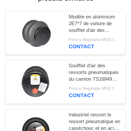
DEMANDER
UN DEVIS
Modèle en aluminium
2E7*7 de voiture de
PLAN
soufflet d'air des
ressorts pneumatiques
DU
Price is Negotiable MOQ:1 PC
de camion 2S120-17
CONTACT
SITE
Soufflet d'air des
INTIMITÉ
ressorts pneumatiques
POLITIQUE
du camion TS16949
2S2300 2E2300
Price is Negotiable MOQ:1 PC
CONTACT
Industriel ressort le
ressort pneumatique en
caoutchouc et en acier