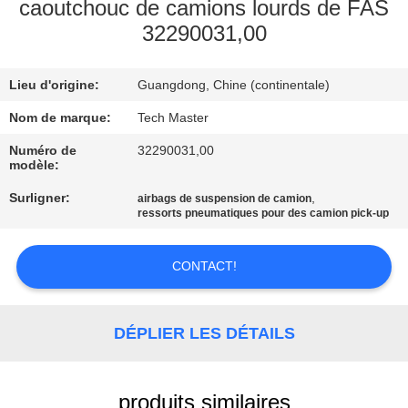
caoutchouc de camions lourds de FAS
32290031,00
VISITE
DE
Lieu d'origine:
Guangdong, Chine (continentale)
L'USINE
Nom de marque:
Tech Master
CONTRÔLE
Numéro de
32290031,00
modèle:
DE
Surligner:
,
airbags de suspension de camion
QUALITÉ
ressorts pneumatiques pour des camion pick-up
NOUS
CONTACT!
CONTACTER
DÉPLIER LES DÉTAILS
NOUVELLES
produits similaires