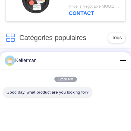
de 2E6*6 2S70-13
Price is Negotiable MOQ:1 PC
CONTACT
Catégories populaires
Tous
Choc de suspension
ressorts de
Kellerman
d'air
suspension d'air
12:20 PM
pièces de suspension
BMW aèrent des
d'air de Mercedes-
pièces de suspension
Good day, what product are you looking for?
benz
Pièces de
Absorbeur de choc de
suspension d'air
suspension aérienne
d'Audi