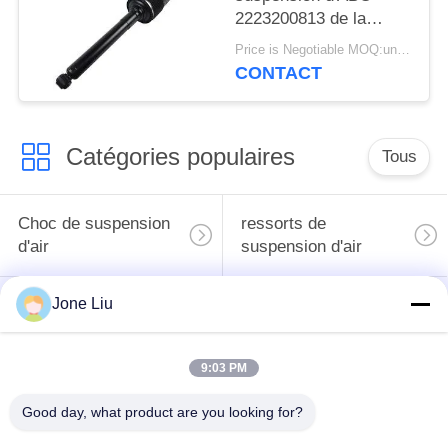
2223200813 de la
suspension
Price is Negotiable MOQ:un pc/pcs
2223200713 d'air de
CONTACT
contrefiche
d'amortisseur d'ABC de
l'arrière W222
Catégories populaires
Tous
Choc de suspension
ressorts de
d'air
suspension d'air
Jone Liu
pièces de suspension
BMW aèrent des
d'air de Mercedes-
pièces de suspension
benz
9:03 PM
Pièces de
Good day, what product are you looking for?
Absorbeur de choc de
suspension d'air
suspension aérienne