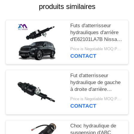
DEMANDER
produits similaires
UN DEVIS
Futs d'atterrisseur
PLAN
hydrauliques d'arrière
d'E62101LA7B Nissan
DU
Patrol Infiniti QX56
SITE
Price is Negotiable MOQ:PCs 1
QX80
CONTACT
INTIMITÉ
Fut d'atterrisseur
POLITIQUE
hydraulique de gauche
à droite d'arrière
d'E62101LA8B pour
Price is Negotiable MOQ:PCs 1
Infiniti QX56 QX80 Z62
CONTACT
Choc hydraulique de
suspension d'ABC