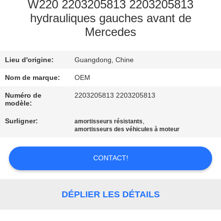
W220 2203205813 2203205813
hydrauliques gauches avant de
VISITE
Mercedes
DE
L'USINE
Lieu d'origine:
Guangdong, Chine
Nom de marque:
OEM
CONTRÔLE
Numéro de
2203205813 2203205813
DE
modèle:
QUALITÉ
Surligner:
,
amortisseurs résistants
amortisseurs des véhicules à moteur
NOUS
CONTACT!
CONTACTER
NOUVELLES
DÉPLIER LES DÉTAILS