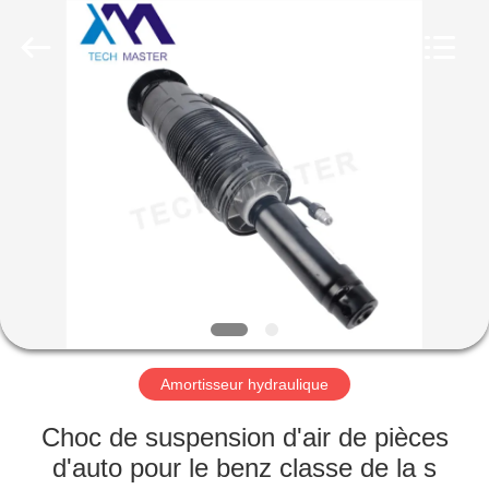
Guangzhou
Tech
master
auto
parts
co.ltd.
All
Rights
MAISON
Reserved.
DES
PRODUITS
VIDÉOS
À
PROPOS
Amortisseur hydraulique
DE
Choc de suspension d'air de pièces
NOUS
d'auto pour le benz classe de la s