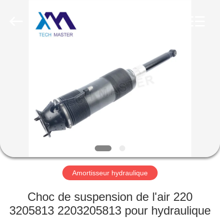
Guangzhou
Tech
master
auto
parts
co.ltd.
All
Rights
MAISON
Reserved.
DES
PRODUITS
VIDÉOS
À
PROPOS
Amortisseur hydraulique
DE
Choc de suspension de l'air 220
NOUS
3205813 2203205813 pour hydraulique