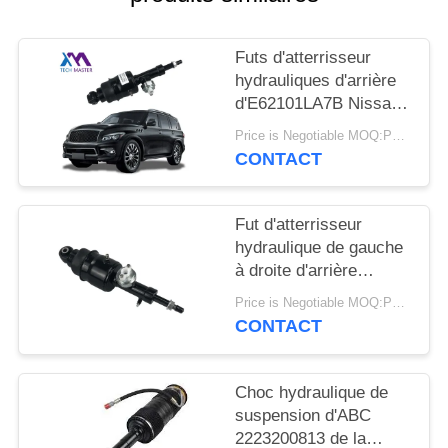
DEMANDER
UN DEVIS
Futs d'atterrisseur
hydrauliques d'arrière
PLAN
d'E62101LA7B Nissan
Patrol Infiniti QX56
DU
Price is Negotiable MOQ:PCs 1
QX80
CONTACT
SITE
Fut d'atterrisseur
INTIMITÉ
hydraulique de gauche
POLITIQUE
à droite d'arrière
d'E62101LA8B pour
Price is Negotiable MOQ:PCs 1
Infiniti QX56 QX80 Z62
CONTACT
Choc hydraulique de
suspension d'ABC
2223200813 de la