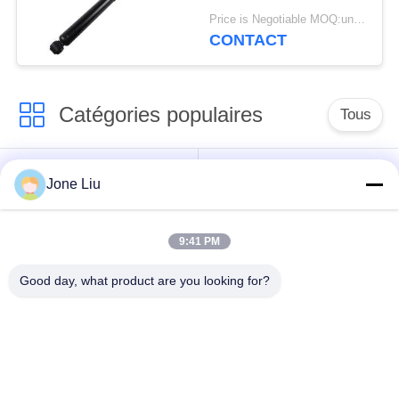
suspension
Price is Negotiable MOQ:un pc/pcs
2223200713 d'air de
CONTACT
contrefiche
d'amortisseur d'ABC de
l'arrière W222
Catégories populaires
Tous
Choc de suspension
ressorts de
Jone Liu
d'air
suspension d'air
9:41 PM
pièces de suspension
BMW aèrent des
d'air de Mercedes-
pièces de suspension
Good day, what product are you looking for?
benz
Pièces de
Absorbeur de choc de
suspension d'air
suspension aérienne
d'Audi