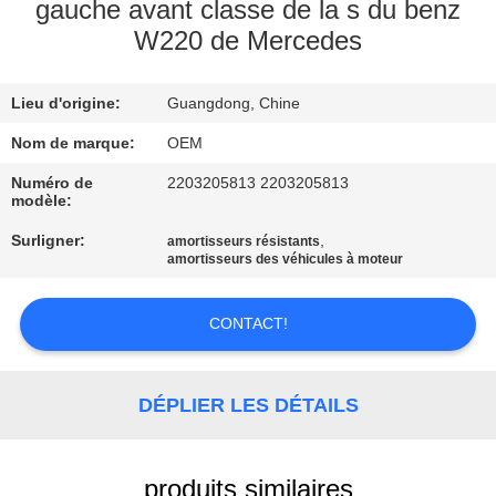
gauche avant classe de la s du benz
W220 de Mercedes
VISITE
DE
Lieu d'origine:
Guangdong, Chine
L'USINE
Nom de marque:
OEM
CONTRÔLE
Numéro de
2203205813 2203205813
modèle:
DE
Surligner:
,
amortisseurs résistants
QUALITÉ
amortisseurs des véhicules à moteur
NOUS
CONTACT!
CONTACTER
DÉPLIER LES DÉTAILS
NOUVELLES
produits similaires