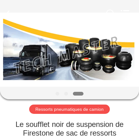
Guangzhou
Tech
master
auto
parts
co.ltd.
All
Rights
MAISON
Reserved.
DES
PRODUITS
VIDÉOS
À
PROPOS
Ressorts pneumatiques de camion
DE
Le soufflet noir de suspension de
NOUS
Firestone de sac de ressorts