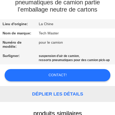
pneumatiques de camion partie
l'emballage neutre de cartons
VISITE
DE
Lieu d'origine:
La Chine
L'USINE
Nom de marque:
Tech Master
CONTRÔLE
Numéro de
pour le camion
modèle:
DE
Surligner:
,
suspension d'air de camion
QUALITÉ
ressorts pneumatiques pour des camion pick-up
NOUS
CONTACT!
CONTACTER
DÉPLIER LES DÉTAILS
NOUVELLES
produits similaires