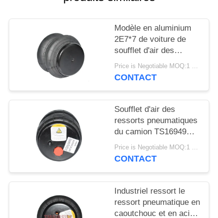
DEMANDER
UN DEVIS
Modèle en aluminium
2E7*7 de voiture de
PLAN
soufflet d'air des
ressorts pneumatiques
DU
Price is Negotiable MOQ:1 PC
de camion 2S120-17
CONTACT
SITE
Soufflet d'air des
INTIMITÉ
ressorts pneumatiques
POLITIQUE
du camion TS16949
2S2300 2E2300
Price is Negotiable MOQ:1 PC
CONTACT
Industriel ressort le
ressort pneumatique en
caoutchouc et en acier