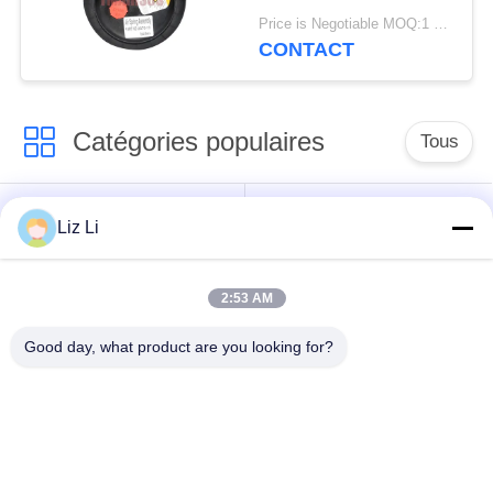
de 2E6*6 2S70-13
Price is Negotiable MOQ:1 PC
CONTACT
Catégories populaires
Tous
Choc de suspension
ressorts de
Liz Li
d'air
suspension d'air
2:53 AM
pièces de suspension
BMW aèrent des
d'air de Mercedes-
pièces de suspension
Good day, what product are you looking for?
benz
Pièces de
Absorbeur de choc de
suspension d'air
suspension aérienne
d'Audi