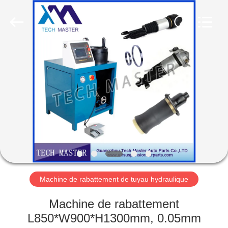
Guangzhou
Tech
master
auto
parts
co.ltd.
All
Rights
MAISON
Reserved.
DES
PRODUITS
VIDÉOS
À
PROPOS
Machine de rabattement de tuyau hydraulique
DE
Machine de rabattement
NOUS
L850*W900*H1300mm, 0.05mm