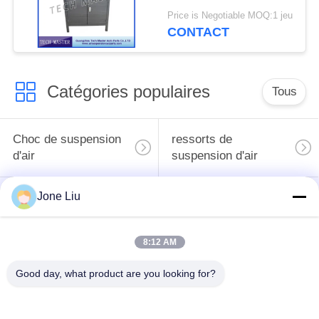
suspension d'air de
Price is Negotiable MOQ:1 jeu
choc d'air pour la
CONTACT
suspension air de
Mercedes/BMW
Catégories populaires
Tous
Choc de suspension
ressorts de
d'air
suspension d'air
Jone Liu
pièces de suspension
BMW aèrent des
d'air de Mercedes-
pièces de suspension
benz
8:12 AM
Pièces de
Good day, what product are you looking for?
Absorbeur de choc de
suspension d'air
suspension aérienne
d'Audi