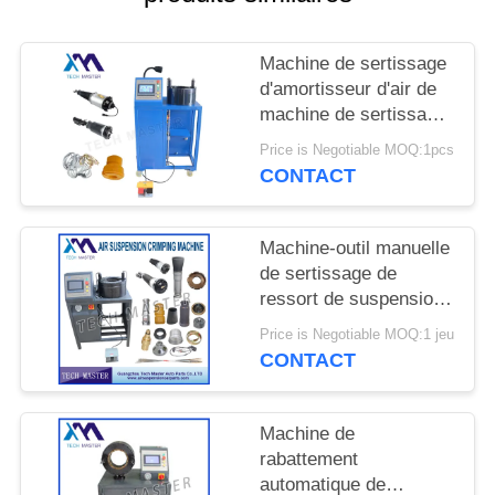
DEMANDER
UN DEVIS
Machine de sertissage
d'amortisseur d'air de
PLAN
machine de sertissage
de suspension d'air
DU
Price is Negotiable MOQ:1pcs
avec la suspension
CONTACT
SITE
d'air de réparation de
montage d'écran
Machine-outil manuelle
INTIMITÉ
de sertissage de
POLITIQUE
ressort de suspension
d'air pour la machine
Price is Negotiable MOQ:1 jeu
de sertissage de choc
CONTACT
de suspension d'air
d'Audi
Machine de
rabattement
automatique de