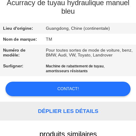
Acurracy de tuyau hydraulique manuel
bleu
VISITE
DE
Lieu d'origine:
Guangdong, Chine (continentale)
L'USINE
Nom de marque:
TM
CONTRÔLE
Numéro de
Pour toutes sortes de mode de voiture, benz,
modèle:
BMW, Audi, VW, Toyato, Landrover
DE
Surligner:
,
Machine de rabattement de tuyau
QUALITÉ
amortisseurs résistants
NOUS
CONTACT!
CONTACTER
DÉPLIER LES DÉTAILS
NOUVELLES
produits similaires