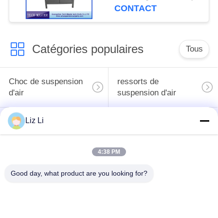
choc d'air pour la
CONTACT
suspension air de
Mercedes/BMW
Catégories populaires
Tous
Choc de suspension
ressorts de
d'air
suspension d'air
Liz Li
pièces de suspension
BMW aèrent des
d'air de Mercedes-
pièces de suspension
benz
4:38 PM
Pièces de
Good day, what product are you looking for?
Absorbeur de choc de
suspension d'air
suspension aérienne
d'Audi