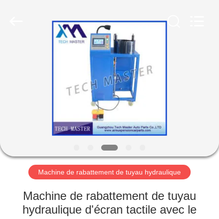
Guangzhou
Tech
master
auto
parts
co.ltd.
All
Rights
MAISON
Reserved.
DES
PRODUITS
VIDÉOS
À
PROPOS
Machine de rabattement de tuyau hydraulique
DE
Machine de rabattement de tuyau
NOUS
hydraulique d'écran tactile avec le