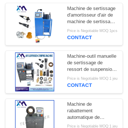
DEMANDER
Machine de sertissage
UN DEVIS
d'amortisseur d'air de
machine de sertissage
de suspension d'air
PLAN
Price is Negotiable MOQ:1pcs
avec la suspension
CONTACT
DU
d'air de réparation de
SITE
montage d'écran
Machine-outil manuelle
de sertissage de
INTIMITÉ
ressort de suspension
POLITIQUE
d'air pour la machine
Price is Negotiable MOQ:1 jeu
de sertissage de choc
CONTACT
de suspension d'air
d'Audi
Machine de
rabattement
automatique de
suspension d'air de
Price is Negotiable MOQ:1 jeu