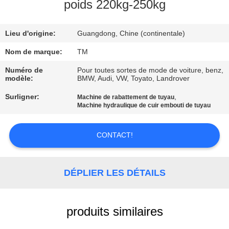
poids 220kg-250kg
VISITE
Lieu d'origine:
Guangdong, Chine (continentale)
DE
L'USINE
Nom de marque:
TM
Numéro de
Pour toutes sortes de mode de voiture, benz,
modèle:
BMW, Audi, VW, Toyato, Landrover
CONTRÔLE
Surligner:
,
Machine de rabattement de tuyau
DE
Machine hydraulique de cuir embouti de tuyau
QUALITÉ
CONTACT!
NOUS
CONTACTER
DÉPLIER LES DÉTAILS
NOUVELLES
produits similaires