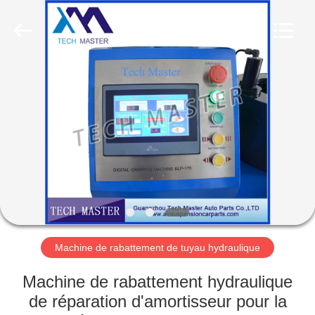
Guangzhou
Tech
master
auto
parts
co.ltd.
All
Rights
MAISON
Reserved.
DES
PRODUITS
VIDÉOS
À
PROPOS
Machine de rabattement de tuyau hydraulique
DE
Machine de rabattement hydraulique
NOUS
de réparation d'amortisseur pour la