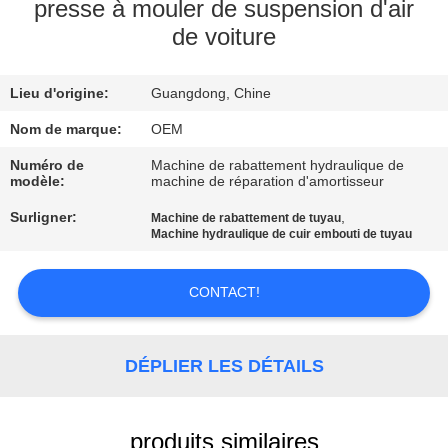
presse à mouler de suspension d'air
de voiture
VISITE
DE
Lieu d'origine:
Guangdong, Chine
L'USINE
Nom de marque:
OEM
CONTRÔLE
Numéro de
Machine de rabattement hydraulique de
modèle:
machine de réparation d'amortisseur
DE
Surligner:
,
Machine de rabattement de tuyau
QUALITÉ
Machine hydraulique de cuir embouti de tuyau
NOUS
CONTACT!
CONTACTER
DÉPLIER LES DÉTAILS
NOUVELLES
produits similaires