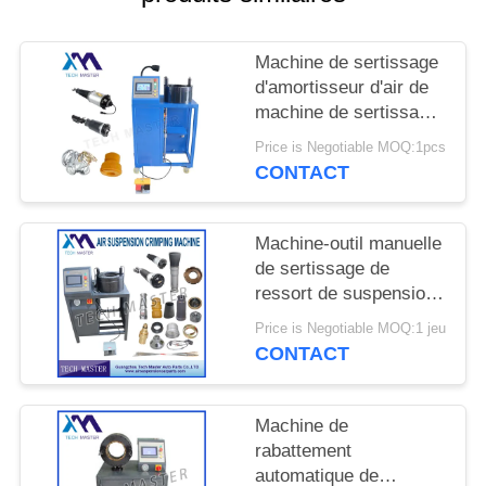
DEMANDER
UN DEVIS
Machine de sertissage
d'amortisseur d'air de
PLAN
machine de sertissage
de suspension d'air
DU
Price is Negotiable MOQ:1pcs
avec la suspension
CONTACT
SITE
d'air de réparation de
montage d'écran
Machine-outil manuelle
INTIMITÉ
de sertissage de
POLITIQUE
ressort de suspension
d'air pour la machine
Price is Negotiable MOQ:1 jeu
de sertissage de choc
CONTACT
de suspension d'air
d'Audi
Machine de
rabattement
automatique de