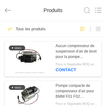
Guangzhou
Tech
master
Produits
auto
parts
co.ltd.
All
Rights
MAISON
3617
Reserved.
Tous les produits
Choc de suspension
DES
d'air
Aucun compresseur de
PRODUITS
suspension d'air de bruit
pour la pompe
VIDÉOS
37206789450 de ressort
Price is Negotiable MOQ:un pc/pcs
pneumatique de BMW
CONTACT
F02 F01
1633
À
ressorts de
PROPOS
Pompe compacte de
compresseur d'air pour
DE
suspension d'air
BMW F01 F02
NOUS
37206864215
Price is Negotiable MOQ:un pc/pcs