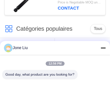
suspension
Price is Negotiable MOQ:un pc/pcs
2223200713 d'air de
CONTACT
contrefiche
d'amortisseur d'ABC de
l'arrière W222
Catégories populaires
Tous
Choc de suspension
ressorts de
Jone Liu
d'air
suspension d'air
12:56 PM
pièces de suspension
BMW aèrent des
d'air de Mercedes-
pièces de suspension
Good day, what product are you looking for?
benz
Pièces de
Absorbeur de choc de
suspension d'air
suspension aérienne
d'Audi