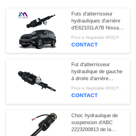
DEMANDER
UN DEVIS
Futs d'atterrisseur
hydrauliques d'arrière
d'E62101LA7B Nissan
PLAN
Patrol Infiniti QX56
Price is Negotiable MOQ:PCs 1
DU
QX80
CONTACT
SITE
Fut d'atterrisseur
INTIMITÉ
hydraulique de gauche
à droite d'arrière
POLITIQUE
d'E62101LA8B pour
Price is Negotiable MOQ:PCs 1
Infiniti QX56 QX80 Z62
CONTACT
Choc hydraulique de
suspension d'ABC
2223200813 de la