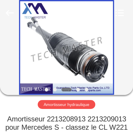
Guangzhou
Tech
master
auto
parts
co.ltd.
All
Rights
MAISON
Reserved.
DES
PRODUITS
VIDÉOS
À
PROPOS
Amortisseur hydraulique
DE
Amortisseur 2213208913 2213209013
NOUS
pour Mercedes S - classez le CL W221