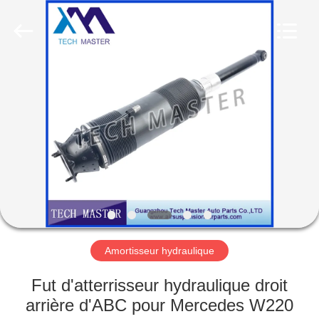
Guangzhou
Tech
master
auto
parts
co.ltd.
All
Rights
MAISON
Reserved.
DES
PRODUITS
VIDÉOS
À
PROPOS
Amortisseur hydraulique
DE
Fut d'atterrisseur hydraulique droit
NOUS
arrière d'ABC pour Mercedes W220