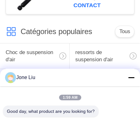
2223200713 d'air de
CONTACT
contrefiche
d'amortisseur d'ABC de
l'arrière W222
Catégories populaires
Tous
Choc de suspension
ressorts de
d'air
suspension d'air
Jone Liu
pièces de suspension
BMW aèrent des
d'air de Mercedes-
pièces de suspension
benz
1:59 AM
Pièces de
Good day, what product are you looking for?
Absorbeur de choc de
suspension d'air
suspension aérienne
d'Audi