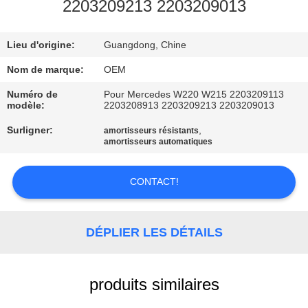
2203209213 2203209013
VISITE
Lieu d'origine:
Guangdong, Chine
DE
L'USINE
Nom de marque:
OEM
Numéro de
Pour Mercedes W220 W215 2203209113
modèle:
2203208913 2203209213 2203209013
CONTRÔLE
Surligner:
,
amortisseurs résistants
DE
amortisseurs automatiques
QUALITÉ
CONTACT!
NOUS
CONTACTER
DÉPLIER LES DÉTAILS
NOUVELLES
produits similaires