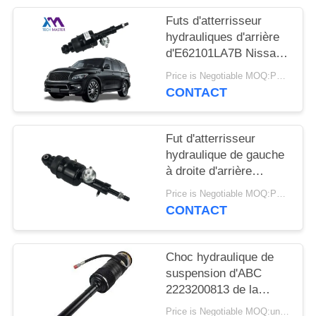
DEMANDER
Futs d'atterrisseur
UN DEVIS
hydrauliques d'arrière
d'E62101LA7B Nissan
Patrol Infiniti QX56
PLAN
Price is Negotiable MOQ:PCs 1
QX80
CONTACT
DU
SITE
Fut d'atterrisseur
hydraulique de gauche
INTIMITÉ
à droite d'arrière
POLITIQUE
d'E62101LA8B pour
Price is Negotiable MOQ:PCs 1
Infiniti QX56 QX80 Z62
CONTACT
Choc hydraulique de
suspension d'ABC
2223200813 de la
suspension
Price is Negotiable MOQ:un pc/pcs