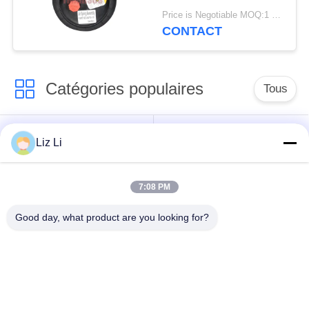
de 2E6*6 2S70-13
Price is Negotiable MOQ:1 PC
CONTACT
Catégories populaires
Tous
Choc de suspension
ressorts de
Liz Li
d'air
suspension d'air
7:08 PM
pièces de suspension
BMW aèrent des
d'air de Mercedes-
pièces de suspension
Good day, what product are you looking for?
benz
Pièces de
Absorbeur de choc de
suspension d'air
suspension aérienne
d'Audi