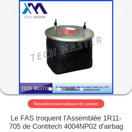
Guangzhou
Tech
master
auto
parts
co.ltd.
All
Rights
MAISON
Reserved.
DES
PRODUITS
VIDÉOS
À
PROPOS
Ressorts pneumatiques de camion
DE
Le FAS troquent l'Assemblée 1R11-
NOUS
705 de Contitech 4004NP02 d'airbag