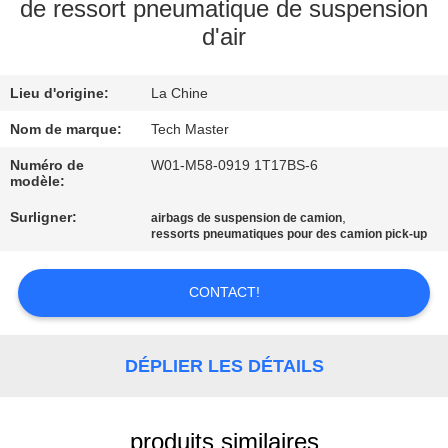
de ressort pneumatique de suspension
d'air
VISITE
DE
Lieu d'origine:
La Chine
L'USINE
Nom de marque:
Tech Master
CONTRÔLE
Numéro de
W01-M58-0919 1T17BS-6
modèle:
DE
Surligner:
,
airbags de suspension de camion
QUALITÉ
ressorts pneumatiques pour des camion pick-up
NOUS
CONTACT!
CONTACTER
DÉPLIER LES DÉTAILS
NOUVELLES
produits similaires