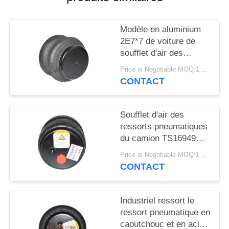
DEMANDER
UN DEVIS
Modèle en aluminium
2E7*7 de voiture de
PLAN
soufflet d'air des
ressorts pneumatiques
DU
Price is Negotiable MOQ:1 PC
de camion 2S120-17
CONTACT
SITE
Soufflet d'air des
INTIMITÉ
ressorts pneumatiques
POLITIQUE
du camion TS16949
2S2300 2E2300
Price is Negotiable MOQ:1 PC
CONTACT
Industriel ressort le
ressort pneumatique en
caoutchouc et en acier