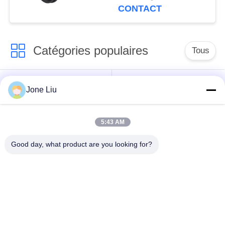
15P01/suspension
CONTACT
d'airbag partie
Catégories populaires
Tous
Choc de suspension
ressorts de
Jone Liu
d'air
suspension d'air
5:43 AM
pièces de suspension
BMW aèrent des
d'air de Mercedes-
pièces de suspension
Good day, what product are you looking for?
benz
Pièces de
Absorbeur de choc de
suspension d'air
suspension aérienne
d'Audi