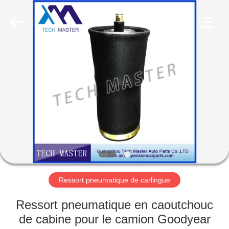
Guangzhou
Tech
master
auto
parts
co.ltd.
All
Rights
MAISON
Reserved.
DES
PRODUITS
VIDÉOS
À
PROPOS
Ressort pneumatique de carlingue
DE
Ressort pneumatique en caoutchouc
NOUS
de cabine pour le camion Goodyear