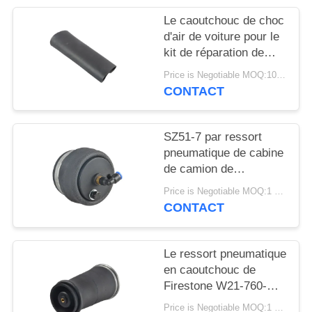
DEMANDER
Le caoutchouc de choc
UN DEVIS
d'air de voiture pour le
kit de réparation de
suspension d'air d'A6
PLAN
Price is Negotiable MOQ:10 morceaux/morceaux témoins sont bien accueillis
C5 4Z7413031A Allroad
CONTACT
DU
SITE
SZ51-7 par ressort
pneumatique de cabine
INTIMITÉ
de camion de
POLITIQUE
Driontitech pour le
Price is Negotiable MOQ:1 pc/pcs
siège conducteur de
CONTACT
remorques
Le ressort pneumatique
en caoutchouc de
Firestone W21-760-
9000 Contitech SK68-
Price is Negotiable MOQ:1 pc/pcs