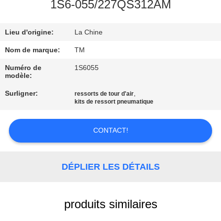
1S6-055/227QS312AM
VISITE
Lieu d'origine:
La Chine
DE
L'USINE
Nom de marque:
TM
Numéro de
1S6055
modèle:
CONTRÔLE
Surligner:
,
ressorts de tour d'air
DE
kits de ressort pneumatique
QUALITÉ
CONTACT!
NOUS
CONTACTER
DÉPLIER LES DÉTAILS
NOUVELLES
produits similaires