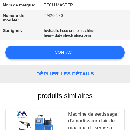
Nom de marque:
TECH MASTER
VISITE
Numéro de
TM20-170
DE
modèle:
L'USINE
Surligner:
,
hydraulic hose crimp machine
heavy duty shock absorbers
CONTRÔLE
CONTACT!
DE
QUALITÉ
DÉPLIER LES DÉTAILS
NOUS
CONTACTER
produits similaires
NOUVELLES
Machine de sertissage
d'amortisseur d'air de
machine de sertissage