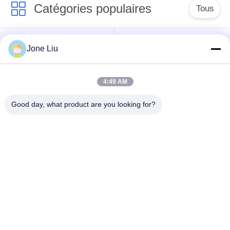
Catégories populaires
Tous
Choc de suspension
ressorts de
Jone Liu
d'air
suspension d'air
4:49 AM
pièces de suspension
BMW aèrent des
d'air de Mercedes-
pièces de suspension
Good day, what product are you looking for?
benz
Pièces de
Absorbeur de choc de
suspension d'air
suspension aérienne
d'Audi
Pièces de
Compresseur de
suspension d'air de
suspension d'air
Land Rover