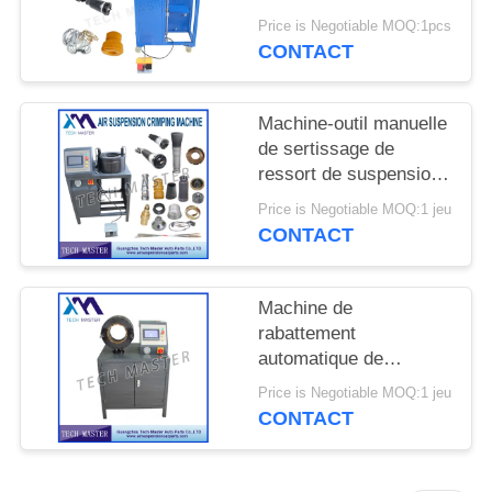
DEMANDER
de suspension d'air
Price is Negotiable MOQ:1pcs
UN DEVIS
avec la suspension
CONTACT
d'air de réparation de
montage d'écran
PLAN
Machine-outil manuelle
DU
de sertissage de
ressort de suspension
SITE
d'air pour la machine
Price is Negotiable MOQ:1 jeu
de sertissage de choc
CONTACT
INTIMITÉ
de suspension d'air
d'Audi
POLITIQUE
Machine de
rabattement
automatique de
suspension d'air de
Price is Negotiable MOQ:1 jeu
choc d'air pour la
CONTACT
suspension air de
Mercedes/BMW