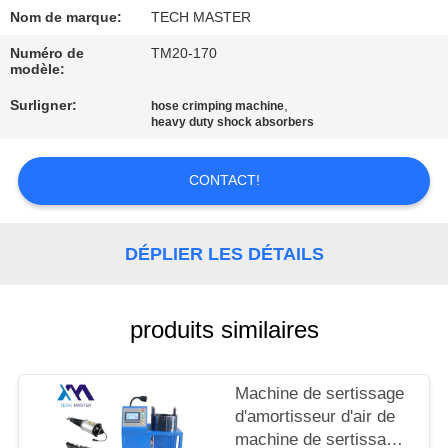
Nom de marque:
TECH MASTER
VISITE
Numéro de
TM20-170
DE
modèle:
L'USINE
Surligner:
,
hose crimping machine
heavy duty shock absorbers
CONTRÔLE
CONTACT!
DE
QUALITÉ
DÉPLIER LES DÉTAILS
NOUS
CONTACTER
produits similaires
NOUVELLES
Machine de sertissage
d'amortisseur d'air de
machine de sertissage