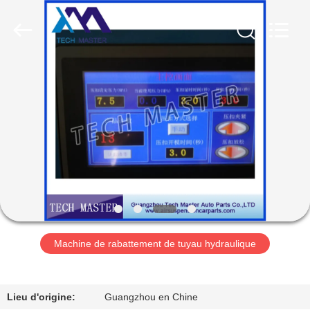
Guangzhou
Tech
master
auto
parts
co.ltd.
All
Rights
MAISON
Reserved.
DES
PRODUITS
VIDÉOS
À
PROPOS
Machine de rabattement de tuyau hydraulique
DE
NOUS
Lieu d'origine:
Guangzhou en Chine