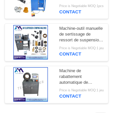
DEMANDER
de suspension d'air
Price is Negotiable MOQ:1pcs
UN DEVIS
avec la suspension
CONTACT
d'air de réparation de
montage d'écran
PLAN
Machine-outil manuelle
DU
de sertissage de
ressort de suspension
SITE
d'air pour la machine
Price is Negotiable MOQ:1 jeu
de sertissage de choc
CONTACT
INTIMITÉ
de suspension d'air
d'Audi
POLITIQUE
Machine de
rabattement
automatique de
suspension d'air de
Price is Negotiable MOQ:1 jeu
choc d'air pour la
CONTACT
suspension air de
Mercedes/BMW