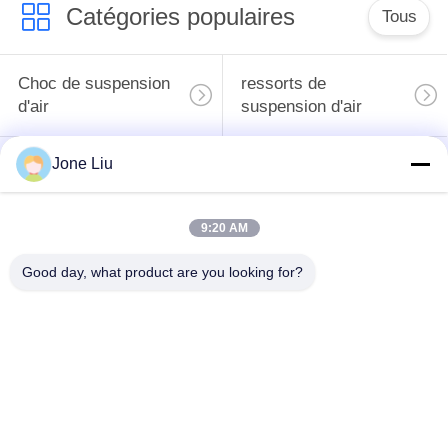
Catégories populaires
Tous
Choc de suspension
ressorts de
d'air
suspension d'air
Jone Liu
pièces de suspension
BMW aèrent des
d'air de Mercedes-
pièces de suspension
benz
9:20 AM
Pièces de
Good day, what product are you looking for?
Absorbeur de choc de
suspension d'air
suspension aérienne
d'Audi
Pièces de
Compresseur de
suspension d'air de
suspension d'air
Land Rover