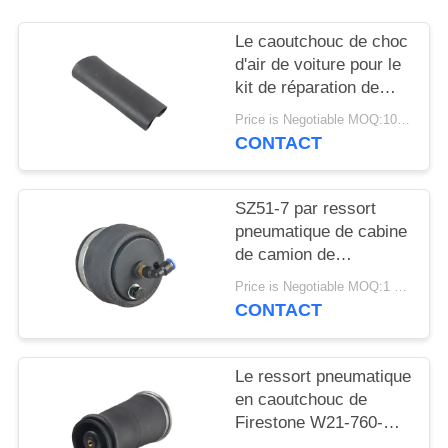
DEMANDER
UN DEVIS
Le caoutchouc de choc
d'air de voiture pour le
kit de réparation de
PLAN
suspension d'air d'A6
Price is Negotiable MOQ:10 morceaux/morceaux témoins sont bien accueillis
DU
C5 4Z7413031A Allroad
CONTACT
SITE
SZ51-7 par ressort
INTIMITÉ
pneumatique de cabine
de camion de
POLITIQUE
Driontitech pour le
Price is Negotiable MOQ:1 pc/pcs
siège conducteur de
CONTACT
remorques
Le ressort pneumatique
en caoutchouc de
Firestone W21-760-
9000 Contitech SK68-