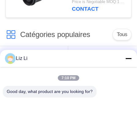
Price is Negotiable MOQ:1 pc/pcs
15P01/suspension
CONTACT
d'airbag partie
Catégories populaires
Tous
Choc de suspension
ressorts de
Liz Li
d'air
suspension d'air
7:10 PM
pièces de suspension
BMW aèrent des
d'air de Mercedes-
pièces de suspension
Good day, what product are you looking for?
benz
Pièces de
Absorbeur de choc de
suspension d'air
suspension aérienne
d'Audi