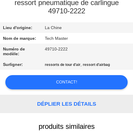
ressort pneumatique de carlingue
49710-2222
VISITE
DE
Lieu d'origine:
La Chine
L'USINE
Nom de marque:
Tech Master
CONTRÔLE
Numéro de
49710-2222
modèle:
DE
Surligner:
,
ressorts de tour d'air
ressort d'airbag
QUALITÉ
CONTACT!
NOUS
CONTACTER
DÉPLIER LES DÉTAILS
NOUVELLES
produits similaires