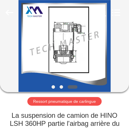
Guangzhou
Tech
master
auto
parts
co.ltd.
All
Rights
MAISON
Reserved.
DES
PRODUITS
VIDÉOS
À
PROPOS
Ressort pneumatique de carlingue
DE
La suspension de camion de HINO
NOUS
LSH 360HP partie l'airbag arrière du