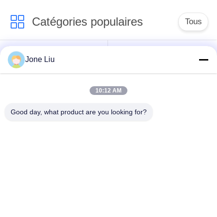
l'arrière W222
Catégories populaires
Tous
Choc de suspension
ressorts de
Jone Liu
d'air
suspension d'air
10:12 AM
pièces de suspension
BMW aèrent des
d'air de Mercedes-
pièces de suspension
Good day, what product are you looking for?
benz
Pièces de
Absorbeur de choc de
suspension d'air
suspension aérienne
d'Audi
Pièces de
Compresseur de
suspension d'air de
suspension d'air