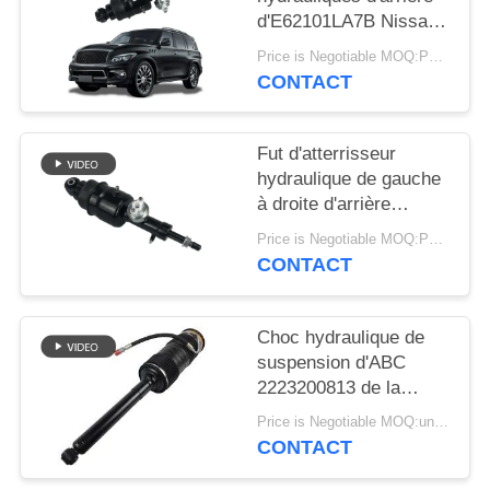
DEMANDER
d'E62101LA7B Nissan
UN DEVIS
Patrol Infiniti QX56
Price is Negotiable MOQ:PCs 1
QX80
CONTACT
PLAN
DU
Fut d'atterrisseur
hydraulique de gauche
SITE
à droite d'arrière
d'E62101LA8B pour
Price is Negotiable MOQ:PCs 1
INTIMITÉ
Infiniti QX56 QX80 Z62
CONTACT
POLITIQUE
Choc hydraulique de
suspension d'ABC
2223200813 de la
suspension
Price is Negotiable MOQ:un pc/pcs
2223200713 d'air de
CONTACT
contrefiche
d'amortisseur d'ABC de