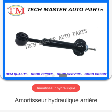
Guangzhou
Tech
master
auto
parts
co.ltd.
All
Rights
MAISON
Reserved.
DES
PRODUITS
VIDÉOS
À
PROPOS
Amortisseur hydraulique
DE
Amortisseur hydraulique arrière
NOUS