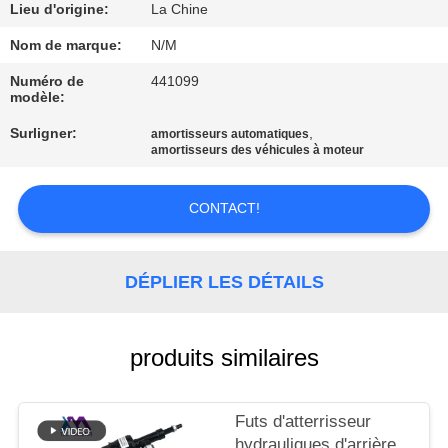
Lieu d'origine:
La Chine
VISITE
Nom de marque:
N/M
DE
Numéro de
441099
modèle:
L'USINE
Surligner:
,
amortisseurs automatiques
amortisseurs des véhicules à moteur
CONTRÔLE
DE
CONTACT!
QUALITÉ
DÉPLIER LES DÉTAILS
NOUS
CONTACTER
produits similaires
NOUVELLES
Futs d'atterrisseur
hydrauliques d'arrière